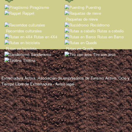
Piragüismo
Puenting
Rappel
Raquetas de nieve
Rocódromo
Recorridos culturales
Rutas a caballo
Rutas en 4X4
Rutas en Barco
Rutas en bicicleta
Rutas en Quads
Senderismo
Tiro con arco
Tirolina
Extremadura Activa, Asociación de empresarios de Turismo Activo, Ocio y
Tiempo Libre de Extremadura -
Aviso legal