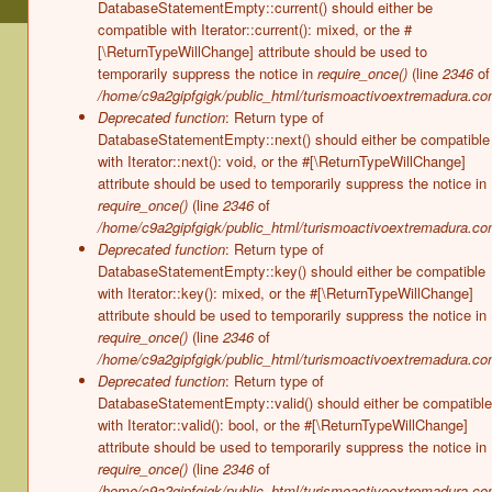
DatabaseStatementEmpty::current() should either be
compatible with Iterator::current(): mixed, or the #
[\ReturnTypeWillChange] attribute should be used to
temporarily suppress the notice in
require_once()
(line
2346
of
/home/c9a2gipfgigk/public_html/turismoactivoextremadura.co
Deprecated function
: Return type of
DatabaseStatementEmpty::next() should either be compatible
with Iterator::next(): void, or the #[\ReturnTypeWillChange]
attribute should be used to temporarily suppress the notice in
require_once()
(line
2346
of
/home/c9a2gipfgigk/public_html/turismoactivoextremadura.co
Deprecated function
: Return type of
DatabaseStatementEmpty::key() should either be compatible
with Iterator::key(): mixed, or the #[\ReturnTypeWillChange]
attribute should be used to temporarily suppress the notice in
require_once()
(line
2346
of
/home/c9a2gipfgigk/public_html/turismoactivoextremadura.co
Deprecated function
: Return type of
DatabaseStatementEmpty::valid() should either be compatible
with Iterator::valid(): bool, or the #[\ReturnTypeWillChange]
attribute should be used to temporarily suppress the notice in
require_once()
(line
2346
of
/home/c9a2gipfgigk/public_html/turismoactivoextremadura.co