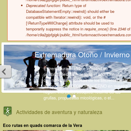
Deprecated function
: Return type of
DatabaseStatementEmpty::rewind() should either be
compatible with Iterator::rewind(): void, or the #
[\ReturnTypeWillChange] attribute should be used to
temporarily suppress the notice in
require_once()
(line
2346
of
/home/c9a2gipfgigk/public_html/turismoactivoextremadura.co
Extremadura Otoño / Invierno
Extremadura te ofrece infinidad de
posibilidades durante todo el año. Disfruta
con nuestras empresas de los secretos de la
temporada de OTOÑO/INVIERNO en nuestra
región. Increibles bosques, retorno de las
grullas, propuestas micológicas, o el...
Actividades de aventura y naturaleza
Eco rutas en quads comarca de la Vera