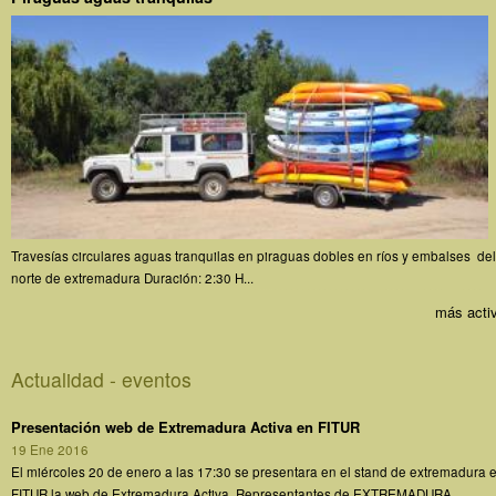
Travesías circulares aguas tranquilas en piraguas dobles en ríos y embalses del
norte de extremadura Duración: 2:30 H...
más acti
Actualidad - eventos
Presentación web de Extremadura Activa en FITUR
19 Ene 2016
El miércoles 20 de enero a las 17:30 se presentara en el stand de extremadura 
FITUR la web de Extremadura Activa. Representantes de EXTREMADURA...