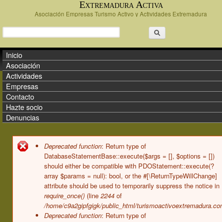
Extremadura Activa
Pasar al contenido principal
Asociación Empresas Turismo Activo y Actividades Extremadura
Formulario de búsqueda
Buscar
Menú principal
Inicio
Asociación
Actividades
Empresas
Contacto
Hazte socio
Denuncias
Mensaje de error
Deprecated function
: Return type of
DatabaseStatementBase::execute($args = [], $options = [])
should either be compatible with PDOStatement::execute(?
array $params = null): bool, or the #[\ReturnTypeWillChange]
attribute should be used to temporarily suppress the notice in
require_once()
(line
2244
of
/home/c9a2gipfgigk/public_html/turismoactivoextremadura.co
Deprecated function
: Return type of