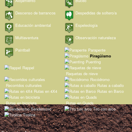
Alojamiento
Buceo
Descenso de barrancos
Despedidas de soltero/a
Educación ambiental
Espeleología
Multiaventura
Observación naturaleza
Paintball
Parapente
Piragüismo
Puenting
Rappel
Raquetas de nieve
Rocódromo
Recorridos culturales
Rutas a caballo
Rutas en 4X4
Rutas en Barco
Rutas en bicicleta
Rutas en Quads
Senderismo
Tiro con arco
Tirolina