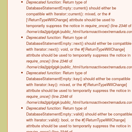
Deprecated function
: Return type of
DatabaseStatementEmpty::current() should either be
compatible with Iterator::current(): mixed, or the #
[\ReturnTypeWillChange] attribute should be used to
temporarily suppress the notice in
require_once()
(line
2346
of
/home/c9a2gipfgigk/public_html/turismoactivoextremadura.co
Deprecated function
: Return type of
DatabaseStatementEmpty::next() should either be compatible
with Iterator::next(): void, or the #[\ReturnTypeWillChange]
attribute should be used to temporarily suppress the notice in
require_once()
(line
2346
of
/home/c9a2gipfgigk/public_html/turismoactivoextremadura.co
Deprecated function
: Return type of
DatabaseStatementEmpty::key() should either be compatible
with Iterator::key(): mixed, or the #[\ReturnTypeWillChange]
attribute should be used to temporarily suppress the notice in
require_once()
(line
2346
of
/home/c9a2gipfgigk/public_html/turismoactivoextremadura.co
Deprecated function
: Return type of
DatabaseStatementEmpty::valid() should either be compatible
with Iterator::valid(): bool, or the #[\ReturnTypeWillChange]
attribute should be used to temporarily suppress the notice in
require_once()
(line
2346
of