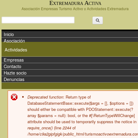
Extremadura Activa
Pasar al contenido principal
Asociación Empresas Turismo Activo y Actividades Extremadura
Formulario de búsqueda
Buscar
Menú principal
Inicio
Asociación
Actividades
Empresas
Contacto
Hazte socio
Denuncias
Mensaje de error
Deprecated function
: Return type of
DatabaseStatementBase::execute($args = [], $options = [])
should either be compatible with PDOStatement::execute(?
array $params = null): bool, or the #[\ReturnTypeWillChange]
attribute should be used to temporarily suppress the notice in
require_once()
(line
2244
of
/home/c9a2gipfgigk/public_html/turismoactivoextremadura.co