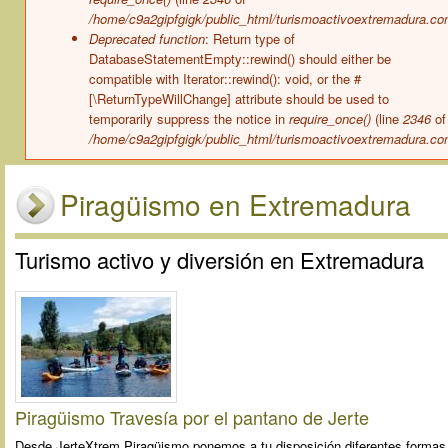
/home/c9a2gipfgigk/public_html/turismoactivoextremadura.co
Deprecated function
: Return type of
DatabaseStatementEmpty::rewind() should either be
compatible with Iterator::rewind(): void, or the #
[\ReturnTypeWillChange] attribute should be used to
temporarily suppress the notice in
require_once()
(line
2346
of
/home/c9a2gipfgigk/public_html/turismoactivoextremadura.co
Piragüismo en Extremadura
Turismo activo y diversión en Extremadura
Piragüismo Travesía por el pantano de Jerte
Desde JerteXtrem Piragüismo ponemos a tu disposición diferentes formas d