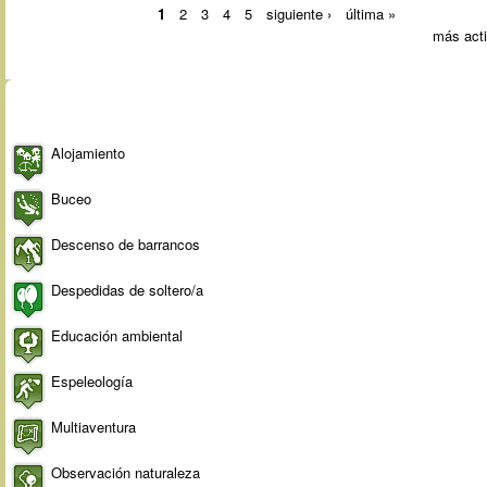
Páginas
1
2
3
4
5
siguiente ›
última »
más act
Actividades
Alojamiento
Buceo
Descenso de barrancos
Despedidas de soltero/a
Educación ambiental
Espeleología
Multiaventura
Observación naturaleza