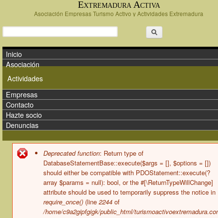
Extremadura Activa
Pasar al contenido principal
Asociación Empresas Turismo Activo y Actividades Extremadura
Formulario de búsqueda
Buscar
Menú principal
Inicio
Asociación
Actividades
Empresas
Contacto
Hazte socio
Denuncias
Mensaje de error
Deprecated function
: Return type of
DatabaseStatementBase::execute($args = [], $options = [])
should either be compatible with PDOStatement::execute(?
array $params = null): bool, or the #[\ReturnTypeWillChange]
attribute should be used to temporarily suppress the notice in
require_once()
(line
2244
of
/home/c9a2gipfgigk/public_html/turismoactivoextremadura.co