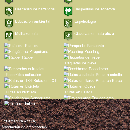
Descenso de barrancos
Despedidas de soltero/a
Educación ambiental
Espeleología
Multiaventura
Observación naturaleza
Paintball
Parapente
Piragüismo
Puenting
Rappel
Raquetas de nieve
Rocódromo
Recorridos culturales
Rutas a caballo
Rutas en 4X4
Rutas en Barco
Rutas en bicicleta
Rutas en Quads
Senderismo
Tiro con arco
Tirolina
Extremadura Activa,
Asociación de empresarios