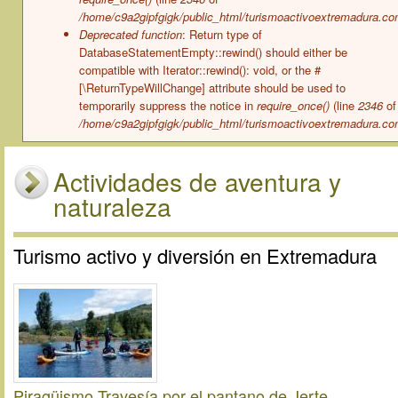
/home/c9a2gipfgigk/public_html/turismoactivoextremadura.co
Deprecated function
: Return type of
DatabaseStatementEmpty::rewind() should either be
compatible with Iterator::rewind(): void, or the #
[\ReturnTypeWillChange] attribute should be used to
temporarily suppress the notice in
require_once()
(line
2346
of
/home/c9a2gipfgigk/public_html/turismoactivoextremadura.co
Actividades de aventura y
naturaleza
Turismo activo y diversión en Extremadura
Piragüismo Travesía por el pantano de Jerte