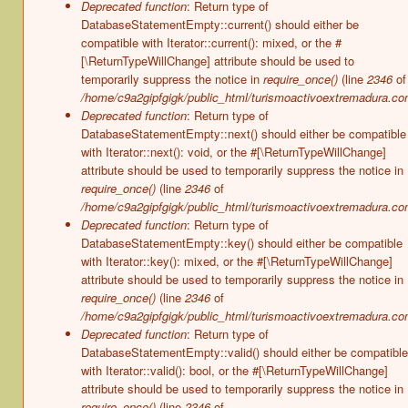
Deprecated function
: Return type of
DatabaseStatementEmpty::current() should either be
compatible with Iterator::current(): mixed, or the #
[\ReturnTypeWillChange] attribute should be used to
temporarily suppress the notice in
require_once()
(line
2346
of
/home/c9a2gipfgigk/public_html/turismoactivoextremadura.co
Deprecated function
: Return type of
DatabaseStatementEmpty::next() should either be compatible
with Iterator::next(): void, or the #[\ReturnTypeWillChange]
attribute should be used to temporarily suppress the notice in
require_once()
(line
2346
of
/home/c9a2gipfgigk/public_html/turismoactivoextremadura.co
Deprecated function
: Return type of
DatabaseStatementEmpty::key() should either be compatible
with Iterator::key(): mixed, or the #[\ReturnTypeWillChange]
attribute should be used to temporarily suppress the notice in
require_once()
(line
2346
of
/home/c9a2gipfgigk/public_html/turismoactivoextremadura.co
Deprecated function
: Return type of
DatabaseStatementEmpty::valid() should either be compatible
with Iterator::valid(): bool, or the #[\ReturnTypeWillChange]
attribute should be used to temporarily suppress the notice in
require_once()
(line
2346
of